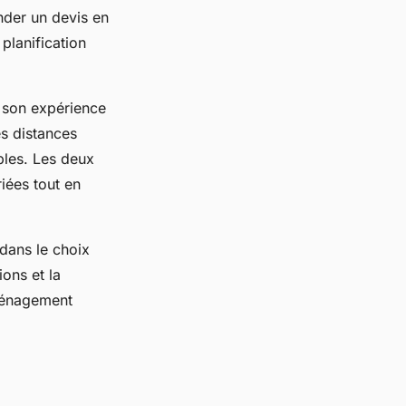
nder un devis en
planification
t son expérience
s distances
ables. Les deux
iées tout en
 dans le choix
ons et la
éménagement