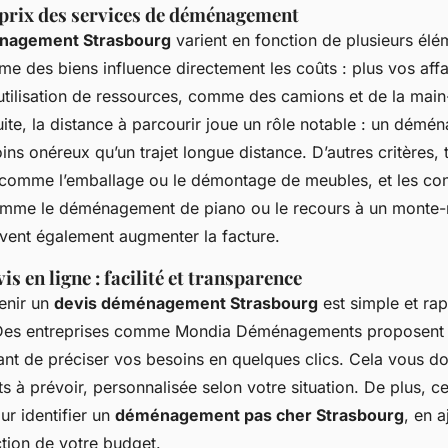
 prix des services de déménagement
énagement Strasbourg
varient en fonction de plusieurs élé
me des biens influence directement les coûts : plus vos aff
l’utilisation de ressources, comme des camions et de la mai
ite, la distance à parcourir joue un rôle notable : un démé
ns onéreux qu’un trajet longue distance. D’autres critères, t
, comme l’emballage ou le démontage de meubles, et les con
comme le déménagement de piano ou le recours à un monte
vent également augmenter la facture.
is en ligne : facilité et transparence
tenir un
devis déménagement Strasbourg
est simple et ra
. Des entreprises comme Mondia Déménagements proposent 
ant de préciser vos besoins en quelques clics. Cela vous d
s à prévoir, personnalisée selon votre situation. De plus, cel
r identifier un
déménagement pas cher Strasbourg
, en a
ction de votre budget.