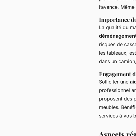
l’avance. Même 
Importance du
La qualité du ma
déménagement
risques de cass
les tableaux, es
dans un camion, 
Engagement de
Solliciter une
ai
professionnel a
proposent des p
meubles. Bénéfic
services à vos 
Aspects ré