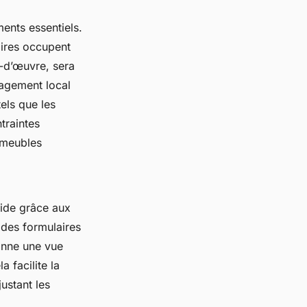
ments essentiels.
aires occupent
n-d’œuvre, sera
nagement local
els que les
traintes
-meubles
pide grâce aux
des formulaires
onne une vue
a facilite la
justant les