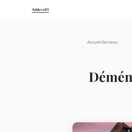
Accueil
›
Services
Déména