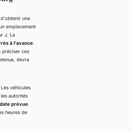
 d'obtenir une
r un emplacement
r J. La
vrés à l'avance
.
 préciser ces
btenue, devra
 Les véhicules
les autorités
 date prévue
.
des heures de