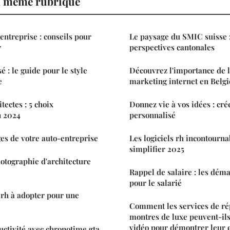
a même rubrique
entreprise : conseils pour
Le paysage du SMIC suisse :
r
perspectives cantonales
é : le guide pour le style
Découvrez l'importance de l
e
marketing internet en Belg
tectes : 5 choix
Donnez vie à vos idées : cré
n 2024
personnalisé
ges de votre auto-entreprise
Les logiciels rh incontourn
simplifier 2025
photographie d'architecture
Rappel de salaire : les dém
pour le salarié
s rh à adopter pour une
Comment les services de ré
montres de luxe peuvent-ils 
vidéo pour démontrer leur e
uctivité avec chronotime gta