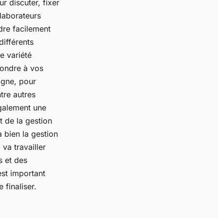
r discuter, fixer
llaborateurs
dre facilement
différents
e variété
pondre à vos
ligne, pour
ntre autres
galement une
t de la gestion
à bien la gestion
 va travailler
s et des
est important
 finaliser.