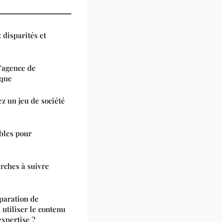
 disparités et
'agence de
ique
ez un jeu de société
ables pour
arches à suivre
paration de
utiliser le contenu
xpertise ?