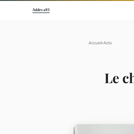
Accueil
›
Actu
Le c