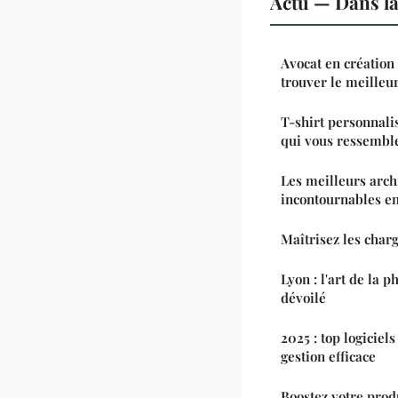
Actu — Dans l
Avocat en création 
trouver le meilleu
T-shirt personnalis
qui vous ressembl
Les meilleurs archi
incontournables e
Maîtrisez les char
Lyon : l'art de la 
dévoilé
2025 : top logiciel
gestion efficace
Boostez votre prod