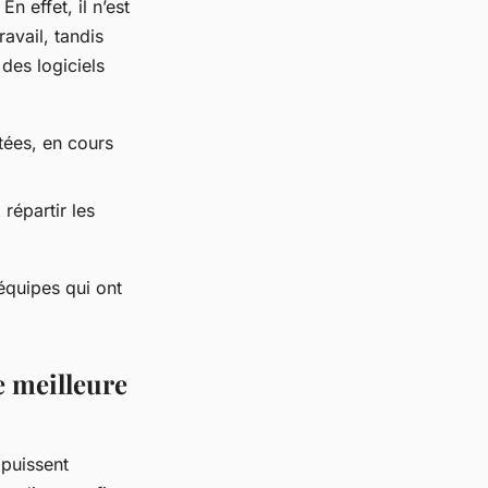
n effet, il n’est
avail, tandis
 des logiciels
tées, en cours
répartir les
équipes qui ont
e meilleure
 puissent