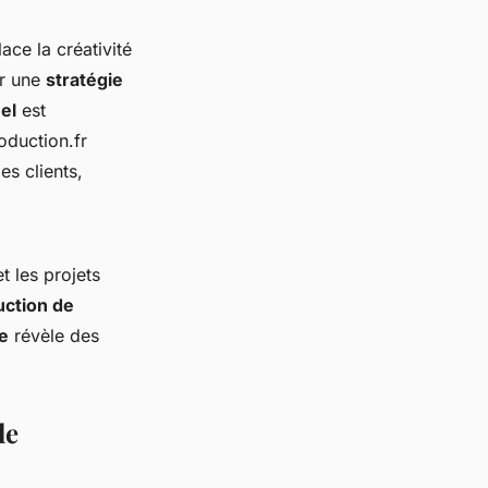
ce la créativité
er une
stratégie
uel
est
oduction.fr
s clients,
t les projets
uction de
e
révèle des
le