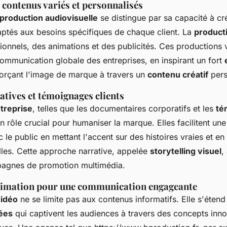
 contenus variés et personnalisés
 production audiovisuelle
se distingue par sa capacité à cré
ptés aux besoins spécifiques de chaque client. La
product
utionnels, des animations et des publicités. Ces productions v
communication globale des entreprises, en inspirant un fort
orçant l'image de marque à travers un
contenu créatif
pers
atives et témoignages clients
treprise
, telles que les documentaires corporatifs et les
té
un rôle crucial pour humaniser la marque. Elles facilitent un
 le public en mettant l'accent sur des histoires vraies et e
lles. Cette approche narrative, appelée
storytelling visuel
,
pagnes de promotion multimédia.
animation pour une communication engageante
vidéo
ne se limite pas aux contenus informatifs. Elle s'étend
mées
qui captivent les audiences à travers des concepts inno