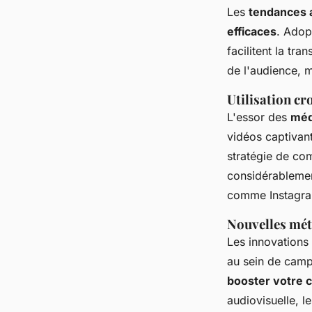
Les
tendances 
efficaces
. Adop
facilitent la tr
de l'audience, m
Utilisation cr
L'essor des
méd
vidéos captivant
stratégie de co
considérablemen
comme Instagra
Nouvelles mét
Les innovations 
au sein de campa
booster votre 
audiovisuelle, l