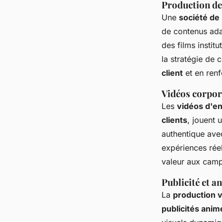
Production de
Une
société de
de contenus ada
des films instit
la stratégie de 
client
et en renf
Vidéos corpor
Les
vidéos d'en
clients
, jouent 
authentique avec
expériences rée
valeur aux cam
Publicité et 
La
production 
publicités ani