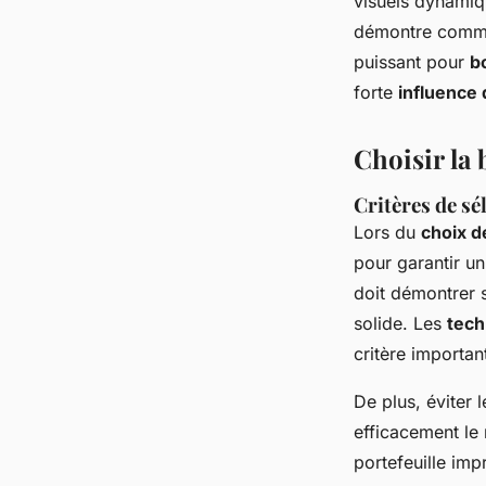
visuels dynamiq
démontre comme
puissant pour
b
forte
influence
Choisir la
Critères de sé
Lors du
choix d
pour garantir un
doit démontrer 
solide. Les
tech
critère important
De plus, éviter 
efficacement le
portefeuille imp