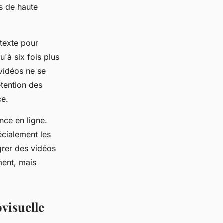
s de haute
texte pour
'à six fois plus
 vidéos ne se
étention des
ce.
nce en ligne.
écialement les
grer des vidéos
ment, mais
ovisuelle