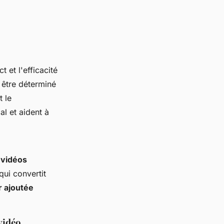
 et l'efficacité
être déterminé
 le
l et aident à
 vidéos
 qui convertit
r ajoutée
vidéo