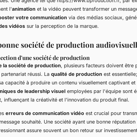
ues. Une agence tel que https://www.bproduction.fr, par e
nt l'
animation
et la vidéo peuvent transformer un message
ooster votre communication
via des médias sociaux, génér
 des vidéos
sur la perception de la marque.
 bonne société de production audiovisuel
lection d'une société de production
e la société de production
, plusieurs facteurs doivent être
 partenariat réussi. La
qualité de production
est essentielle
sa capacité à produire un contenu visuellement captivant e
niques de leadership visuel
employées par l'équipe sont 
, influençant la créativité et l'innovation du produit final.
les
erreurs de communication vidéo
est crucial pour trans
 message souhaité. Une société ayant une bonne réputation 
ressionnant assure souvent un bon retour sur investissement