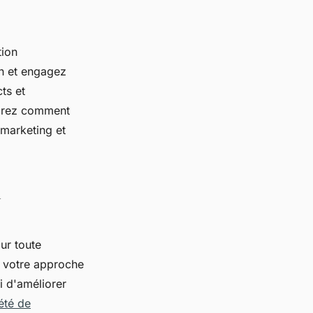
tion
on et engagez
ts et
lorez comment
 marketing et
a
ur toute
s votre approche
i d'améliorer
été de