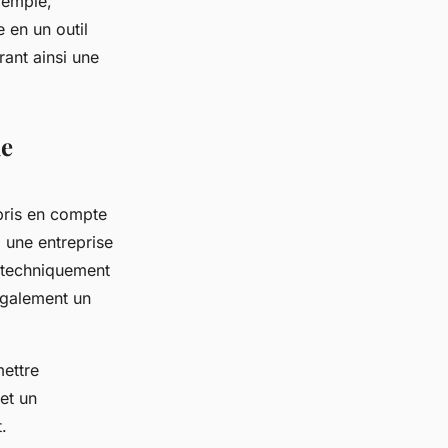
xemple,
 en un outil
ant ainsi une
le
 pris en compte
; une entreprise
t techniquement
également un
mettre
et un
.