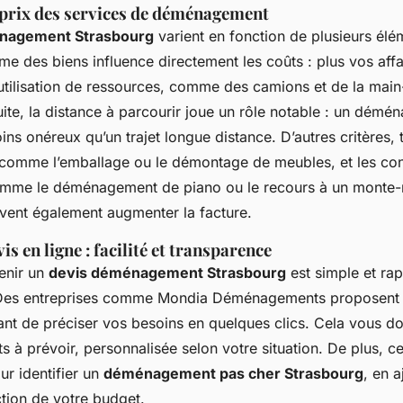
 prix des services de déménagement
énagement Strasbourg
varient en fonction de plusieurs élé
me des biens influence directement les coûts : plus vos aff
l’utilisation de ressources, comme des camions et de la mai
ite, la distance à parcourir joue un rôle notable : un démé
ns onéreux qu’un trajet longue distance. D’autres critères, t
, comme l’emballage ou le démontage de meubles, et les con
comme le déménagement de piano ou le recours à un monte
vent également augmenter la facture.
is en ligne : facilité et transparence
tenir un
devis déménagement Strasbourg
est simple et ra
. Des entreprises comme Mondia Déménagements proposent 
ant de préciser vos besoins en quelques clics. Cela vous d
s à prévoir, personnalisée selon votre situation. De plus, cel
r identifier un
déménagement pas cher Strasbourg
, en a
ction de votre budget.