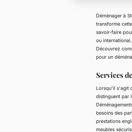
Déménager à Str
transforme cett
savoir-faire po
ou international,
Découvrez comme
pour un déména
Services d
Lorsqu'il s'agit
distinguent par 
Déménagements, 
besoins des part
prestations eng
meubles sécuris