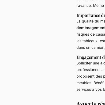
l’avance. Même 
Importance du
La qualité du ma
déménagement
risques de cass
les tableaux, es
dans un camion, 
Engagement de
Solliciter une
ai
professionnel a
proposent des p
meubles. Bénéfic
services à vos 
Aspects ré