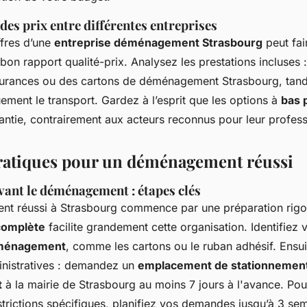
es prix entre différentes entreprises
fres d’une
entreprise déménagement Strasbourg
peut fai
bon rapport qualité-prix. Analysez les prestations incluses :
surances ou des cartons de déménagement Strasbourg, tand
ment le transport. Gardez à l’esprit que les options à
bas 
ntie, contrairement aux acteurs reconnus pour leur profes
ratiques pour un déménagement réussi
vant le déménagement : étapes clés
t réussi à Strasbourg commence par une préparation rig
 complète
facilite grandement cette organisation. Identifiez
éménagement
, comme les cartons ou le ruban adhésif. Ensuit
nistratives : demandez un
emplacement de stationnement
t
à la mairie de Strasbourg au moins 7 jours à l'avance. Po
strictions spécifiques, planifiez vos demandes jusqu’à 3 se