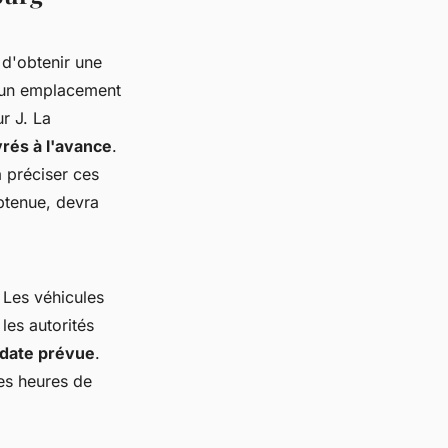
 d'obtenir une
r un emplacement
r J. La
vrés à l'avance
.
 préciser ces
btenue, devra
 Les véhicules
les autorités
 date prévue
.
des heures de