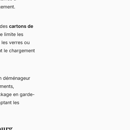
gement.
s des
cartons de
 limite les
les verres ou
nt le chargement
un déménageur
ements,
ockage en garde-
ptant les
ourg