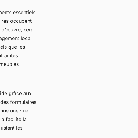
ments essentiels.
aires occupent
n-d’œuvre, sera
nagement local
els que les
traintes
-meubles
pide grâce aux
des formulaires
onne une vue
a facilite la
justant les