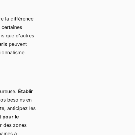
re la différence
 certaines
is que d'autres
prix
peuvent
sionnalisme.
oureuse.
Établir
 vos besoins en
e, anticipez les
 pour le
ur des zones
maines à