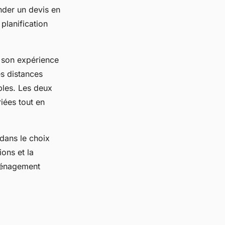
nder un devis en
planification
t son expérience
s distances
ables. Les deux
iées tout en
 dans le choix
ons et la
éménagement