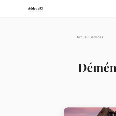
Accueil
›
Services
Déména