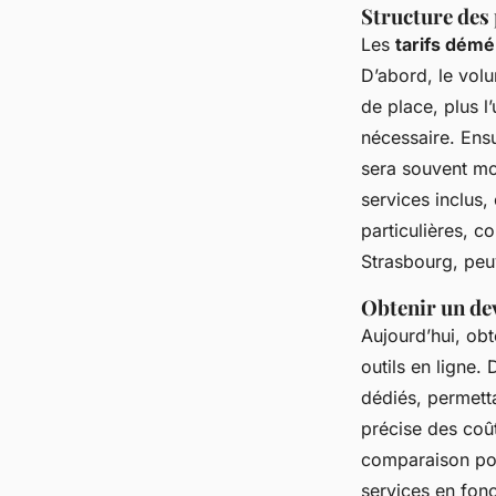
Structure des
Les
tarifs dém
D’abord, le volu
de place, plus 
nécessaire. Ensu
sera souvent moi
services inclus
particulières, 
Strasbourg, peu
Obtenir un dev
Aujourd’hui, ob
outils en ligne
dédiés, permett
précise des coût
comparaison pou
services en fon