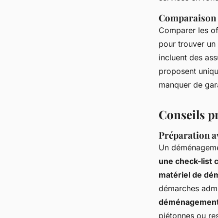
Comparaison d
Comparer les of
pour trouver un 
incluent des as
proposent unique
manquer de gara
Conseils p
Préparation a
Un déménagemen
une check-list
matériel de d
démarches admi
déménagemen
piétonnes ou re