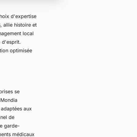
hoix d'expertise
llie histoire et
énagement local
 d'esprit.
tion optimisée
prises se
, Mondia
s adaptées aux
anel de
de garde-
ements médicaux