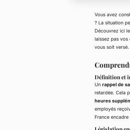
Vous avez consta
? La situation p
Découvrez ici l
laissez pas vos 
vous soit versé.
Comprendre
Définition et 
Un
rappel de sa
retardée. Cela 
heures supplé
employés reçoive
France encadre s
Législation en