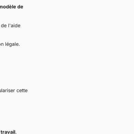
modèle de
 de l'aide
n légale.
lariser cette
travail
.