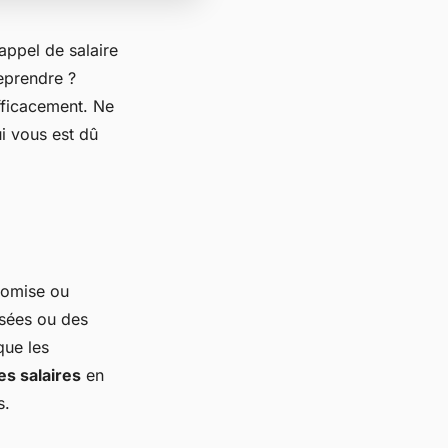
appel de salaire
eprendre ?
fficacement. Ne
ui vous est dû
 omise ou
sées ou des
que les
les salaires
en
s.